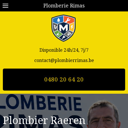
Plomberie Rimas
Disponible 24h/24, 7j/7
contact@plombierrimas.be
0480 20 64 20
Plombier Raeren