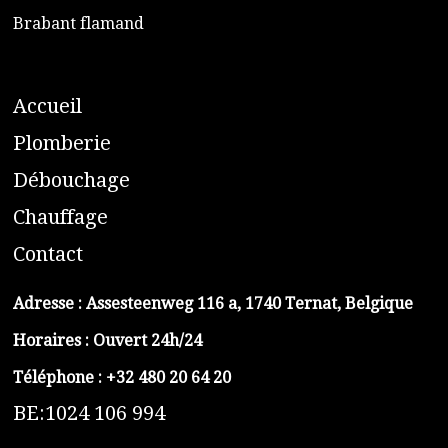
​Brabant flamand
A
ccueil
​P
lomberie
D
ébouchage
C
hauffage
C
ontact
Adresse :
Assesteenweg 116 a, 1740 Ternat, Belgique
Horaires : Ouvert 24h/24
Téléphone :
+32 480 20 64 20
BE:1024 106 994