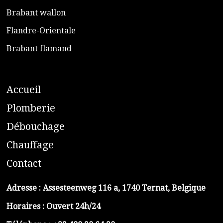
​Brabant wallon
​Flandre-Orientale
​Brabant flamand
A
ccueil
​P
lomberie
D
ébouchage
C
hauffage
C
ontact
Adresse :
Assesteenweg 116 a, 1740 Ternat, Belgique
Horaires : Ouvert 24h/24