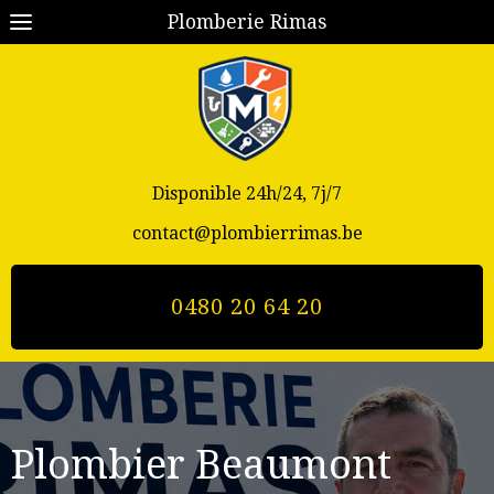
Plomberie Rimas
Disponible 24h/24, 7j/7
contact@plombierrimas.be
0480 20 64 20
Plombier Beaumont