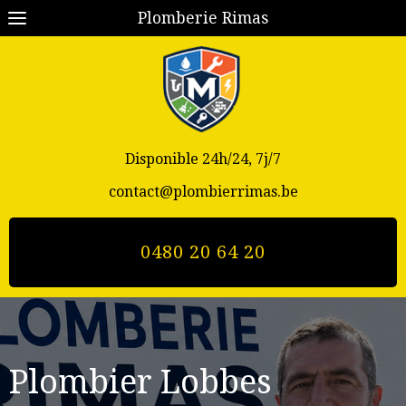
Plomberie Rimas
Disponible 24h/24, 7j/7
contact@plombierrimas.be
0480 20 64 20
Plombier Lobbes