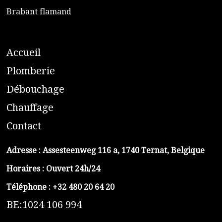
​Brabant flamand
A
ccueil
​P
lomberie
D
ébouchage
C
hauffage
C
ontact
Adresse :
Assesteenweg 116 a, 1740 Ternat, Belgique
Horaires : Ouvert 24h/24
Téléphone :
+32 480 20 64 20
BE:1024 106 994