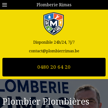
Plomberie Rimas
Disponible 24h/24, 7j/7
contact@plombierrimas.be
0480 20 64 20
Plombier Plombières