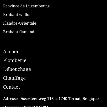
​Province de Luxembourg
​Brabant wallon
​Flandre-Orientale
​Brabant flamand
A
ccueil
​P
lomberie
D
ébouchage
C
hauffage
C
ontact
Adresse :
Assesteenweg 116 a, 1740 Ternat, Belgique