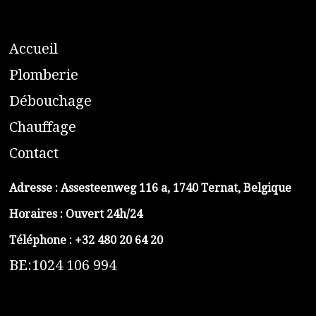
A
ccueil
​P
lomberie
D
ébouchage
C
hauffage
C
ontact
Adresse :
Assesteenweg 116 a, 1740 Ternat, Belgique
Horaires : Ouvert 24h/24
Téléphone :
+32 480 20 64 20
BE:1024 106 994
https://belga-plomberie.be/