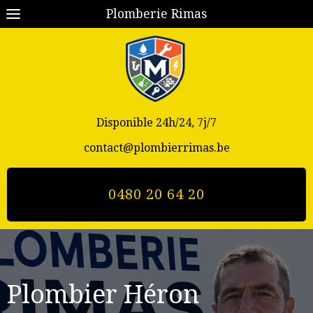
Plomberie Rimas
Disponible 24h/24, 7j/7
contact@plombierrimas.be
0480 20 64 20
Plombier Héron