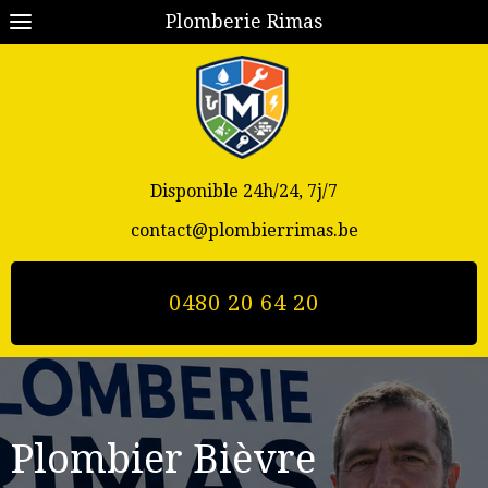
Plomberie Rimas
Disponible 24h/24, 7j/7
contact@plombierrimas.be
0480 20 64 20
Plombier Bièvre