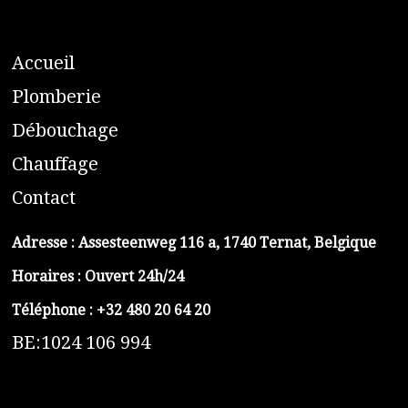
A
ccueil
​P
lomberie
D
ébouchage
C
hauffage
C
ontact
Adresse :
Assesteenweg 116 a, 1740 Ternat, Belgique
Horaires : Ouvert 24h/24
Téléphone :
+32 480 20 64 20
BE:1024 106 994
https://belga-plomberie.be/