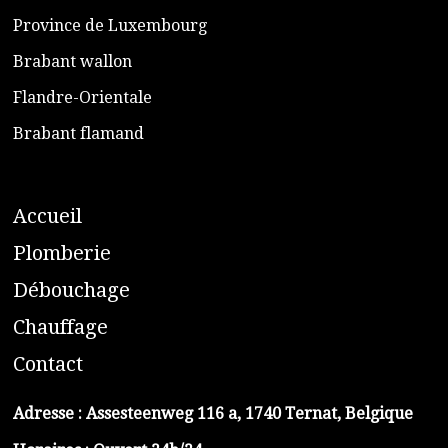
​Province de Luxembourg
​Brabant wallon
​Flandre-Orientale
​Brabant flamand
A
ccueil
​P
lomberie
D
ébouchage
C
hauffage
C
ontact
Adresse :
Assesteenweg 116 a, 1740 Ternat, Belgique