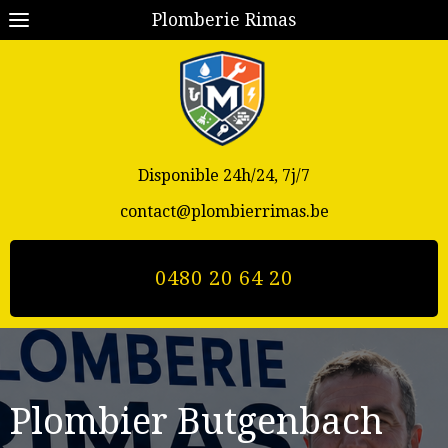
Plomberie Rimas
Disponible 24h/24, 7j/7
contact@plombierrimas.be
0480 20 64 20
Plombier Butgenbach