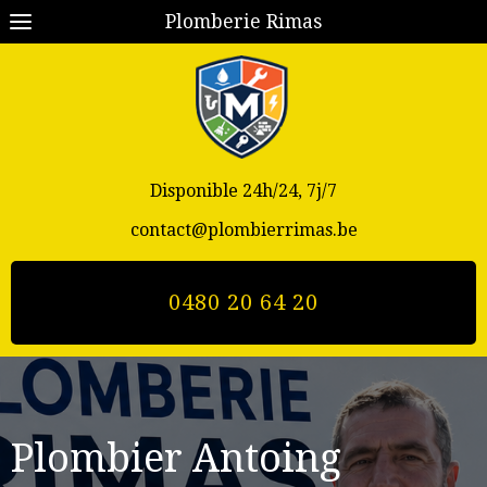
Plomberie Rimas
Disponible 24h/24, 7j/7
contact@plombierrimas.be
0480 20 64 20
Plombier Antoing