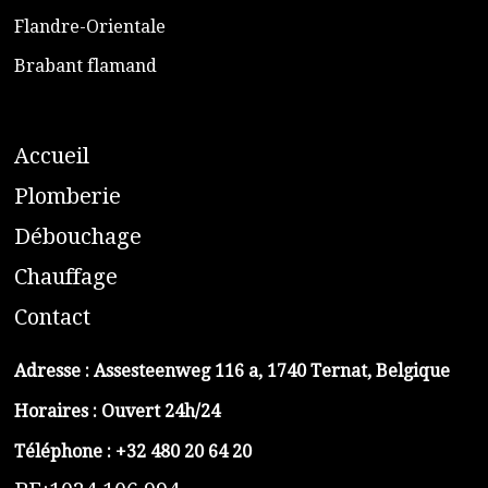
​Flandre-Orientale
​Brabant flamand
A
ccueil
​P
lomberie
D
ébouchage
C
hauffage
C
ontact
Adresse :
Assesteenweg 116 a, 1740 Ternat, Belgique
Horaires : Ouvert 24h/24
Téléphone :
+32 480 20 64 20