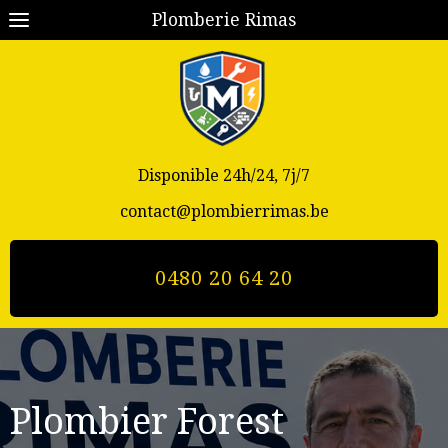
Plomberie Rimas
Disponible 24h/24, 7j/7
contact@plombierrimas.be
0480 20 64 20
Plombier
Forest