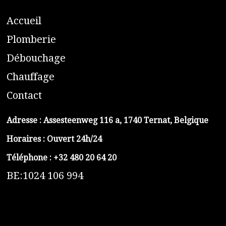
A
ccueil
​P
lomberie
D
ébouchage
C
hauffage
C
ontact
Adresse :
Assesteenweg 116 a, 1740 Ternat, Belgique
Horaires : Ouvert 24h/24
Téléphone :
+32 480 20 64 20
BE:1024 106 994
https://belga-plomberie.be/
https://www.vidange-fosse-septique-belga.be